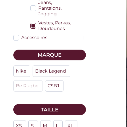
Jeans,
Pantalons,
Jogging
Vestes, Parkas,
Doudounes
Accessoires
MARQUE
Nike
Black Legend
Be Rugbe
CSBJ
TAILLE
XS
S
M
L
XL