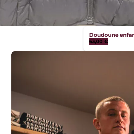
Doudoune enfa
63,00
€