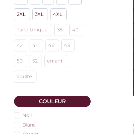
2XL
3XL
4XL
Taille Unique
38
40
42
44
46
48
50
52
enfant
adulte
COULEUR
Noir
Blanc