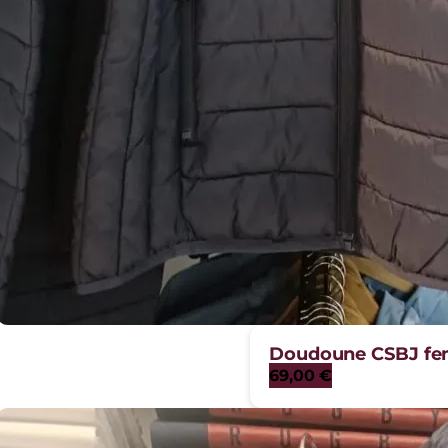
Doudoune CSBJ f
69,00
€