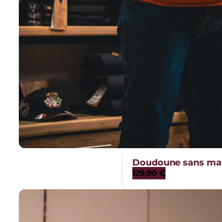
Doudoune sans ma
129,90
€