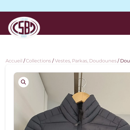
Accueil
/
Collections
/
Vestes, Parkas, Doudounes
/ Do