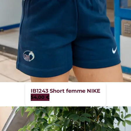
IB1243 Short femme NIKE
54,00
€