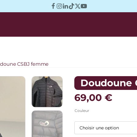
udoune CSBJ femme
Doudoune 
69,00
€
Couleur