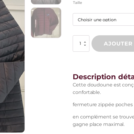
Taille
quantité
AJOUTER
de
Doudoune
CSBJ
femme
Description déta
Cette doudoune est conçue
confortable.
fermeture zippée poches 
en complément se trouve 
gagne place maximal.