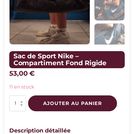
Sac de Sport Nike –
Compartiment Fond Rigide
53,00
€
11 en stock
quantité
AJOUTER AU PANIER
de
Sac
de
Sport
Nike
Description détaillée