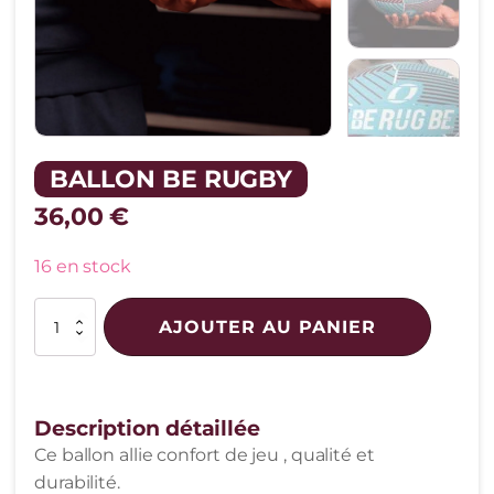
BALLON BE RUGBY
36,00
€
16 en stock
quantité
AJOUTER AU PANIER
de
BALLON
BE
RUGBY
Description détaillée
Ce ballon allie confort de jeu , qualité et
durabilité.