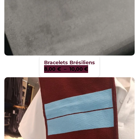
Bracelets Brésiliens
Plage
8,00
€
–
10,00
€
de
prix :
8,00 €
à
10,00 €